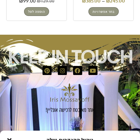
₪
99.00
₪
385.00
–
₪
245.00
₪
129.00
בחר אפשרויות
הוספה לסל
KEEP IN TOUCH
אתר מאובטח לרכישה אונליין!
הרשמה לקבוצת הוואטסאפ שלי: "פורום