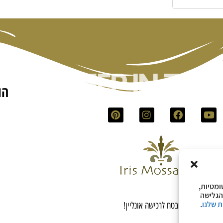
KEEP IN TO
הו
ומטיות,
הגלישה
ת שלנו
.
אתר מאובטח לרכישה אונליין!