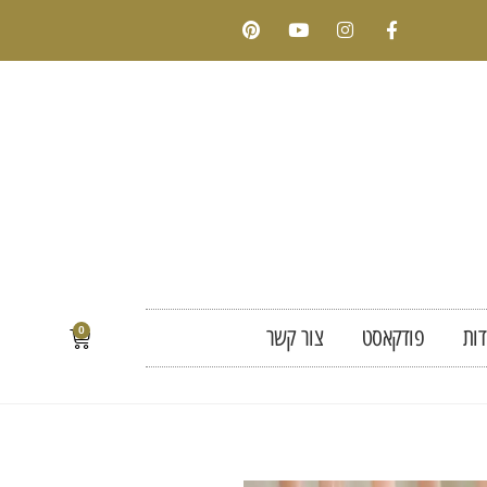
דות
פודקאסט
צור קשר
0