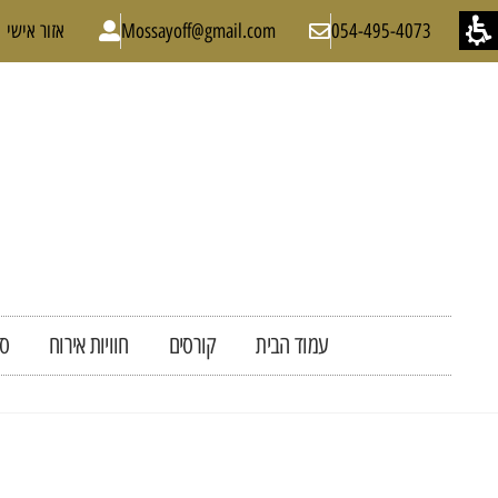
054-495-4073
Mossayoff@gmail.com
אזור אישי
עמוד הבית
קורסים
חוויות אירוח
סד