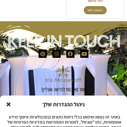
₪
69.90
הוספה לסל
KEEP IN TOUCH
אתר מאובטח לרכישה אונליין!
ניהול ההגדרות שלך
הרשמה לקבוצת הוואטסאפ שלי: "פורום
באתר זה נעשה שימוש בכלי ניתוח נתונים ובטכנולוגיות איסוף מידע
מעצבות"
אוטומטיות, כמו "עוגיות", למטרות המפורטות במדיניות הפרטיות של